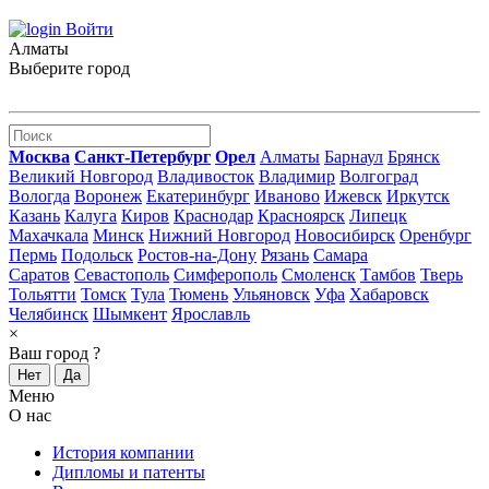
Войти
Алматы
Выберите город
Москва
Санкт-Петербург
Орел
Алматы
Барнаул
Брянск
Великий Новгород
Владивосток
Владимир
Волгоград
Вологда
Воронеж
Екатеринбург
Иваново
Ижевск
Иркутск
Казань
Калуга
Киров
Краснодар
Красноярск
Липецк
Махачкала
Минск
Нижний Новгород
Новосибирск
Оренбург
Пермь
Подольск
Ростов-на-Дону
Рязань
Самара
Саратов
Севастополь
Симферополь
Смоленск
Тамбов
Тверь
Тольятти
Томск
Тула
Тюмень
Ульяновск
Уфа
Хабаровск
Челябинск
Шымкент
Ярославль
×
Ваш город
?
Нет
Да
Меню
О нас
История компании
Дипломы и патенты