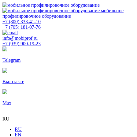
мобильное
профилировочное оборудование
+7 (800) 333-41-10
+7 (705) 181-07-76
info@mobiprof.ru
+7 (939) 900-19-23
Telegram
Вконтакте
Max
RU
RU
EN