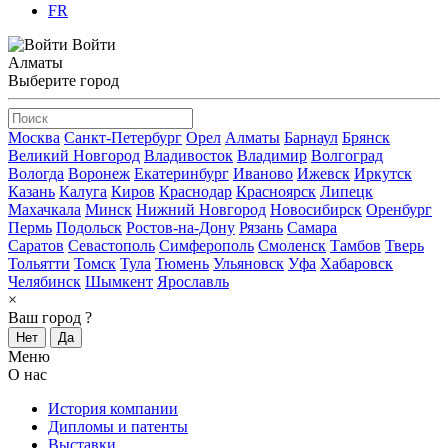
FR
Войти
Алматы
Выберите город
Москва
Санкт-Петербург
Орел
Алматы
Барнаул
Брянск
Великий Новгород
Владивосток
Владимир
Волгоград
Вологда
Воронеж
Екатеринбург
Иваново
Ижевск
Иркутск
Казань
Калуга
Киров
Краснодар
Красноярск
Липецк
Махачкала
Минск
Нижний Новгород
Новосибирск
Оренбург
Пермь
Подольск
Ростов-на-Дону
Рязань
Самара
Саратов
Севастополь
Симферополь
Смоленск
Тамбов
Тверь
Тольятти
Томск
Тула
Тюмень
Ульяновск
Уфа
Хабаровск
Челябинск
Шымкент
Ярославль
×
Ваш город
?
Нет
Да
Меню
О нас
История компании
Дипломы и патенты
Выставки