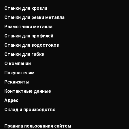
Станки для кровли
Станки для резки металла
Размотчики металла
Станки для профилей
Станки для водостоков
Станки для гибки
О компании
Покупателям
История компании
Дипломы и патенты
Реквизиты
Оплата
Выставки
Доставка
Заказчики
Контактные данные
АО «Райффайзенбанк»
Гарантии
Отзывы
г. Москва
Акции
Адрес
+7 (800) 333-41-10
Вакансии
Р/с: 40702810000000001118
Монтаж фальцевой кровли
+7 (705) 181-07-76
Контакты
К/с: 30101810200000000700
Склад и производство
РК. г. Алматы, ул. Латифа Хамиди, д. 125
Статьи
График работы:
БИК: 044525700 ИНН: 7725850431
Новости
Пн.-Пт.: с 9:00 до 17:00
142103, г. Подольск, ул. Рощинская, д. 22
КПП: 775101001
ОКПО: 40276717
Правила пользования сайтом