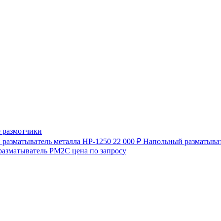
 размотчики
разматыватель металла HP-1250
22 000 ₽
Напольный разматыват
разматыватель РМ2С
цена по запросу