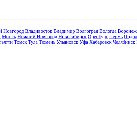
й Новгород
Владивосток
Владимир
Волгоград
Вологда
Воронеж
а
Минск
Нижний Новгород
Новосибирск
Оренбург
Пермь
Подол
льятти
Томск
Тула
Тюмень
Ульяновск
Уфа
Хабаровск
Челябинск