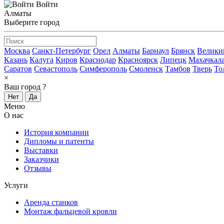
Войти
Алматы
Выберите город
Москва
Санкт-Петербург
Орел
Алматы
Барнаул
Брянск
Велики
Казань
Калуга
Киров
Краснодар
Красноярск
Липецк
Махачкал
Саратов
Севастополь
Симферополь
Смоленск
Тамбов
Тверь
То
×
Ваш город
?
Нет
Да
Меню
О нас
История компании
Дипломы и патенты
Выставки
Заказчики
Отзывы
Услуги
Аренда станков
Монтаж фальцевой кровли