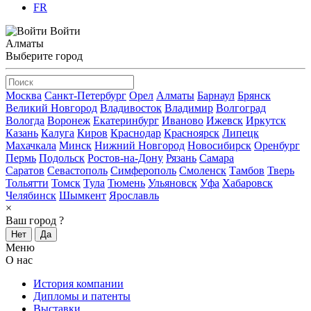
FR
Войти
Алматы
Выберите город
Москва
Санкт-Петербург
Орел
Алматы
Барнаул
Брянск
Великий Новгород
Владивосток
Владимир
Волгоград
Вологда
Воронеж
Екатеринбург
Иваново
Ижевск
Иркутск
Казань
Калуга
Киров
Краснодар
Красноярск
Липецк
Махачкала
Минск
Нижний Новгород
Новосибирск
Оренбург
Пермь
Подольск
Ростов-на-Дону
Рязань
Самара
Саратов
Севастополь
Симферополь
Смоленск
Тамбов
Тверь
Тольятти
Томск
Тула
Тюмень
Ульяновск
Уфа
Хабаровск
Челябинск
Шымкент
Ярославль
×
Ваш город
?
Нет
Да
Меню
О нас
История компании
Дипломы и патенты
Выставки