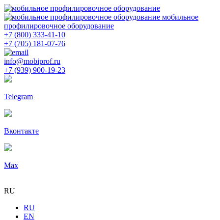
мобильное
профилировочное оборудование
+7 (800) 333-41-10
+7 (705) 181-07-76
info@mobiprof.ru
+7 (939) 900-19-23
Telegram
Вконтакте
Max
RU
RU
EN