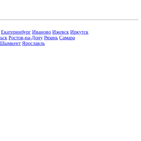
Екатеринбург
Иваново
Ижевск
Иркутск
ьск
Ростов-на-Дону
Рязань
Самара
Шымкент
Ярославль