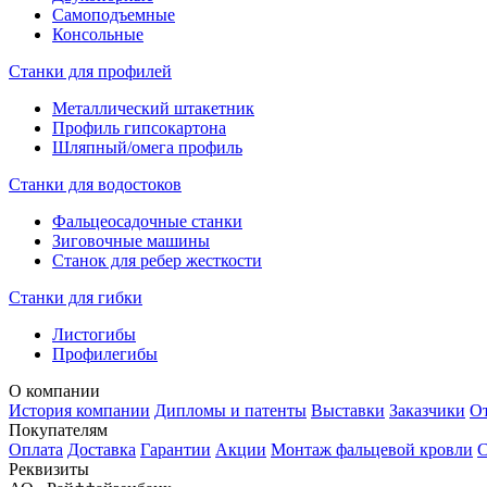
Самоподъемные
Консольные
Станки для профилей
Металлический штакетник
Профиль гипсокартона
Шляпный/омега профиль
Станки для водостоков
Фальцеосадочные станки
Зиговочные машины
Станок для ребер жесткости
Станки для гибки
Листогибы
Профилегибы
О компании
История компании
Дипломы и патенты
Выставки
Заказчики
О
Покупателям
Оплата
Доставка
Гарантии
Акции
Монтаж фальцевой кровли
С
Реквизиты