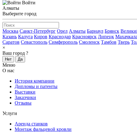
Войти
Алматы
Выберите город
Москва
Санкт-Петербург
Орел
Алматы
Барнаул
Брянск
Велики
Казань
Калуга
Киров
Краснодар
Красноярск
Липецк
Махачкал
Саратов
Севастополь
Симферополь
Смоленск
Тамбов
Тверь
То
×
Ваш город
?
Нет
Да
Меню
О нас
История компании
Дипломы и патенты
Выставки
Заказчики
Отзывы
Услуги
Аренда станков
Монтаж фальцевой кровли