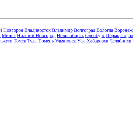
й Новгород
Владивосток
Владимир
Волгоград
Вологда
Воронеж
а
Минск
Нижний Новгород
Новосибирск
Оренбург
Пермь
Подол
льятти
Томск
Тула
Тюмень
Ульяновск
Уфа
Хабаровск
Челябинск