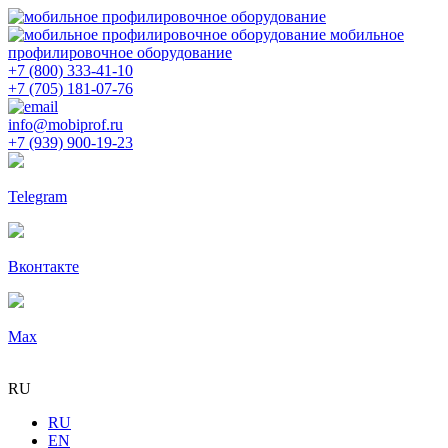
мобильное
профилировочное оборудование
+7 (800) 333-41-10
+7 (705) 181-07-76
info@mobiprof.ru
+7 (939) 900-19-23
Telegram
Вконтакте
Max
RU
RU
EN