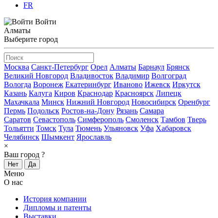
FR
Войти
Алматы
Выберите город
Москва
Санкт-Петербург
Орел
Алматы
Барнаул
Брянск
Великий Новгород
Владивосток
Владимир
Волгоград
Вологда
Воронеж
Екатеринбург
Иваново
Ижевск
Иркутск
Казань
Калуга
Киров
Краснодар
Красноярск
Липецк
Махачкала
Минск
Нижний Новгород
Новосибирск
Оренбург
Пермь
Подольск
Ростов-на-Дону
Рязань
Самара
Саратов
Севастополь
Симферополь
Смоленск
Тамбов
Тверь
Тольятти
Томск
Тула
Тюмень
Ульяновск
Уфа
Хабаровск
Челябинск
Шымкент
Ярославль
×
Ваш город
?
Нет
Да
Меню
О нас
История компании
Дипломы и патенты
Выставки