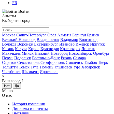
FR
Войти
Алматы
Выберите город
Москва
Санкт-Петербург
Орел
Алматы
Барнаул
Брянск
Великий Новгород
Владивосток
Владимир
Волгоград
Вологда
Воронеж
Екатеринбург
Иваново
Ижевск
Иркутск
Казань
Калуга
Киров
Краснодар
Красноярск
Липецк
Махачкала
Минск
Нижний Новгород
Новосибирск
Оренбург
Пермь
Подольск
Ростов-на-Дону
Рязань
Самара
Саратов
Севастополь
Симферополь
Смоленск
Тамбов
Тверь
Тольятти
Томск
Тула
Тюмень
Ульяновск
Уфа
Хабаровск
Челябинск
Шымкент
Ярославль
×
Ваш город
?
Нет
Да
Меню
О нас
История компании
Дипломы и патенты
Выставки