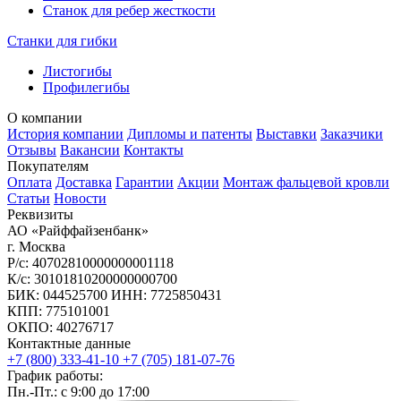
Станок для ребер жесткости
Станки для гибки
Листогибы
Профилегибы
О компании
История компании
Дипломы и патенты
Выставки
Заказчики
Отзывы
Вакансии
Контакты
Покупателям
Оплата
Доставка
Гарантии
Акции
Монтаж фальцевой кровли
Статьи
Новости
Реквизиты
АО «Райффайзенбанк»
г. Москва
Р/с: 40702810000000001118
К/с: 30101810200000000700
БИК: 044525700 ИНН: 7725850431
КПП: 775101001
ОКПО: 40276717
Контактные данные
+7 (800) 333-41-10
+7 (705) 181-07-76
График работы:
Пн.-Пт.: с 9:00 до 17:00