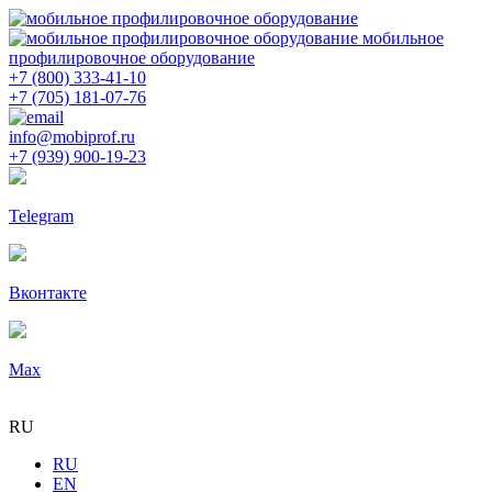
мобильное
профилировочное оборудование
+7 (800) 333-41-10
+7 (705) 181-07-76
info@mobiprof.ru
+7 (939) 900-19-23
Telegram
Вконтакте
Max
RU
RU
EN