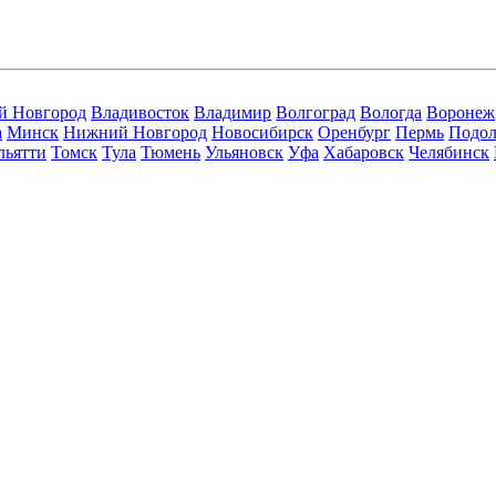
й Новгород
Владивосток
Владимир
Волгоград
Вологда
Воронеж
а
Минск
Нижний Новгород
Новосибирск
Оренбург
Пермь
Подол
льятти
Томск
Тула
Тюмень
Ульяновск
Уфа
Хабаровск
Челябинск