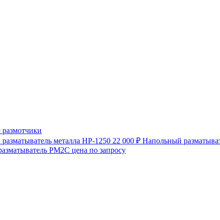
 размотчики
разматыватель металла HP-1250
22 000 ₽
Напольный разматыват
разматыватель РМ2С
цена по запросу