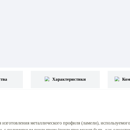
тва
Характеристики
Ком
изготовления металлического профиля (ламели), используемого
ч. с полимерным покрытием (покрытие может быть, как одностор