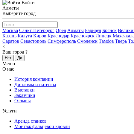
Войти
Алматы
Выберите город
Москва
Санкт-Петербург
Орел
Алматы
Барнаул
Брянск
Велики
Казань
Калуга
Киров
Краснодар
Красноярск
Липецк
Махачкал
Саратов
Севастополь
Симферополь
Смоленск
Тамбов
Тверь
То
×
Ваш город
?
Нет
Да
Меню
О нас
История компании
Дипломы и патенты
Выставки
Заказчики
Отзывы
Услуги
Аренда станков
Монтаж фальцевой кровли