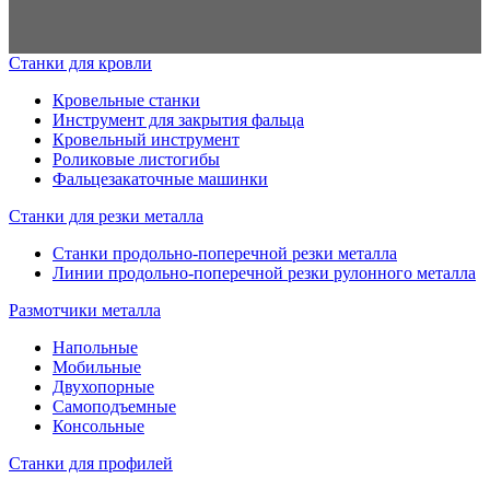
металл, ширину нарезаемых полос (до 1250 мм) регулируют
специальными направляющими. Помимо раскроя на
оборудовании можно наносить защитную пленку на полосы и
Станки для кровли
наматывать штрипсы в рулоны.
Кровельные станки
Инструмент для закрытия фальца
В состав линии резки рулонного металла входят:
Кровельный инструмент
Роликовые листогибы
разматыватель, его модификация обусловлена моделью
Фальцезакаточные машинки
оборудования;
Станки для резки металла
станок продольной резки;
дисковый нож для продольной или гильотинные
Станки продольно-поперечной резки металла
Линии продольно-поперечной резки рулонного металла
ножницы для поперечной резки с электроприводом;
приемный стол.
Размотчики металла
Рулонный металлопрокат загружают на размотчик, рулон
Напольные
Мобильные
подается в станок для резки, распущенный на полосы.
Двухопорные
Самоподъемные
Консольные
Станки для профилей
Технические параметры