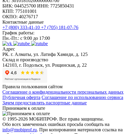
К/с: 30101810200000000700
У нас можно купить станки для резки метала и полноценные
БИК: 044525700 ИНН: 7725850431
автоматизированные линии разных моделей (ЛППР-1250/3-А,
КПП: 775101001
ОКПО: 40276717
1250/3-Р, 1250/5-А, 1250/5-АСУ, ЛПР-1250/5-А), а также
Контактные данные
комплектующие к ним – дисковые ножи, двухопорные
+7 (800) 333-41-10
+7 (705) 181-07-76
наматыватели, устройства для нанесения пленки на штрипсы
График работы:
Пн.-Пт.: с 9:00 до 17:00
и другие.
Адрес
РК. г. Алматы, ул. Латифа Хамиди, д. 125
Склад и производство
142103, г. Подольск, ул. Рощинская, д. 22
Правила пользования сайтом
Соглашение о конфиденциальности персональных данных
Публичная оферта
Соглашение по использованию сервиса
Зачем предоставлять паспортные данные
Принимаем к оплате
© 1995-2026 МОБИПРОФ. Все права защищены.
Обо всех замеченных ошибках просьба сообщать на
info@mobiprof.ru
. При копировании материалов ссылка на