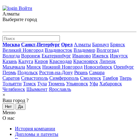
Войти
Алматы
Выберите город
Москва
Санкт-Петербург
Орел
Алматы
Барнаул
Брянск
Великий Новгород
Владивосток
Владимир
Волгоград
Вологда
Воронеж
Екатеринбург
Иваново
Ижевск
Иркутск
Казань
Калуга
Киров
Краснодар
Красноярск
Липецк
Махачкала
Минск
Нижний Новгород
Новосибирск
Оренбург
Пермь
Подольск
Ростов-на-Дону
Рязань
Самара
Саратов
Севастополь
Симферополь
Смоленск
Тамбов
Тверь
Тольятти
Томск
Тула
Тюмень
Ульяновск
Уфа
Хабаровск
Челябинск
Шымкент
Ярославль
×
Ваш город
?
Нет
Да
Меню
О нас
История компании
Дипломы и патенты