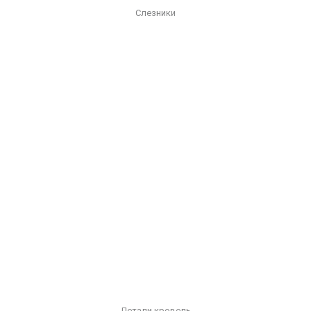
Слезники
Детали кровель