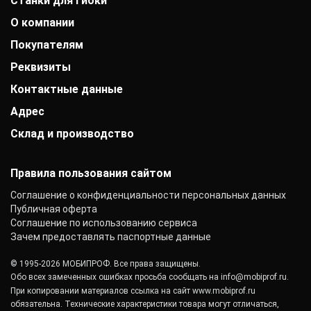
Станки для гибки
О компании
Покупателям
История компании
Дипломы и патенты
Реквизиты
Оплата
Выставки
Доставка
Заказчики
Контактные данные
АО «Райффайзенбанк»
Гарантии
Отзывы
г. Москва
Акции
Адрес
+7 (800) 333-41-10
Вакансии
Р/с: 40702810000000001118
Монтаж фальцевой кровли
+7 (705) 181-07-76
Контакты
К/с: 30101810200000000700
Склад и производство
РК. г. Алматы, ул. Латифа Хамиди, д. 125
Статьи
График работы:
БИК: 044525700 ИНН: 7725850431
Новости
Пн.-Пт.: с 9:00 до 17:00
142103, г. Подольск, ул. Рощинская, д. 22
КПП: 775101001
ОКПО: 40276717
Правила пользования сайтом
Соглашение о конфиденциальности персональных данных
Публичная оферта
Соглашение по использованию сервиса
Зачем предоставлять паспортные данные
© 1995-2026 МОБИПРОФ. Все права защищены.
Обо всех замеченных ошибках просьба сообщать на
info@mobiprof.ru
.
При копировании материалов ссылка на сайт
www.mobiprof.ru
обязательна. Технические характеристики товара могут отличаться,