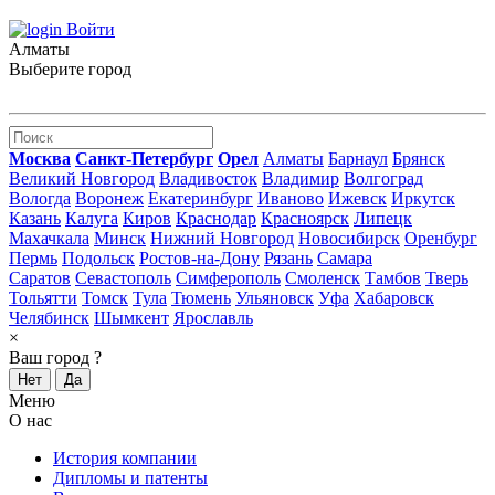
Войти
Алматы
Выберите город
Москва
Санкт-Петербург
Орел
Алматы
Барнаул
Брянск
Великий Новгород
Владивосток
Владимир
Волгоград
Вологда
Воронеж
Екатеринбург
Иваново
Ижевск
Иркутск
Казань
Калуга
Киров
Краснодар
Красноярск
Липецк
Махачкала
Минск
Нижний Новгород
Новосибирск
Оренбург
Пермь
Подольск
Ростов-на-Дону
Рязань
Самара
Саратов
Севастополь
Симферополь
Смоленск
Тамбов
Тверь
Тольятти
Томск
Тула
Тюмень
Ульяновск
Уфа
Хабаровск
Челябинск
Шымкент
Ярославль
×
Ваш город
?
Нет
Да
Меню
О нас
История компании
Дипломы и патенты