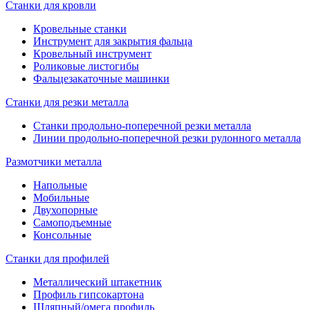
Станки для кровли
графическое с сенсорным экраном;
Кровельные станки
соответствие стандартам EС.
Инструмент для закрытия фальца
Кровельный инструмент
Роликовые листогибы
Фальцезакаточные машинки
Станки для резки металла
Станки продольно-поперечной резки металла
Линии продольно-поперечной резки рулонного металла
Размотчики металла
Напольные
Мобильные
Двухопорные
Самоподъемные
Консольные
Станки для профилей
Металлический штакетник
Профиль гипсокартона
Шляпный/омега профиль