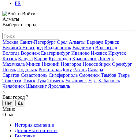
FR
Войти
Алматы
Выберите город
Москва
Санкт-Петербург
Орел
Алматы
Барнаул
Брянск
Великий Новгород
Владивосток
Владимир
Волгоград
Вологда
Воронеж
Екатеринбург
Иваново
Ижевск
Иркутск
Казань
Калуга
Киров
Краснодар
Красноярск
Липецк
Махачкала
Минск
Нижний Новгород
Новосибирск
Оренбург
Пермь
Подольск
Ростов-на-Дону
Рязань
Самара
Саратов
Севастополь
Симферополь
Смоленск
Тамбов
Тверь
Тольятти
Томск
Тула
Тюмень
Ульяновск
Уфа
Хабаровск
Челябинск
Шымкент
Ярославль
×
Ваш город
?
Нет
Да
Меню
О нас
История компании
Дипломы и патенты
Выставки