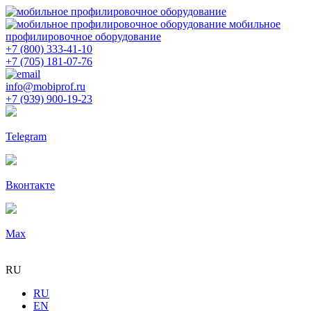
мобильное
профилировочное оборудование
+7 (800) 333-41-10
+7 (705) 181-07-76
info@mobiprof.ru
+7 (939) 900-19-23
Telegram
Вконтакте
Max
RU
RU
EN