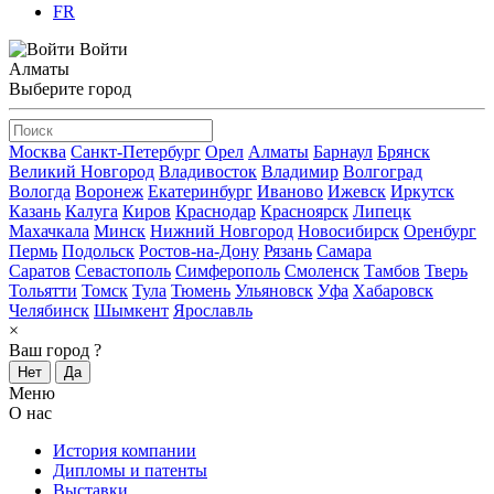
FR
Войти
Алматы
Выберите город
Москва
Санкт-Петербург
Орел
Алматы
Барнаул
Брянск
Великий Новгород
Владивосток
Владимир
Волгоград
Вологда
Воронеж
Екатеринбург
Иваново
Ижевск
Иркутск
Казань
Калуга
Киров
Краснодар
Красноярск
Липецк
Махачкала
Минск
Нижний Новгород
Новосибирск
Оренбург
Пермь
Подольск
Ростов-на-Дону
Рязань
Самара
Саратов
Севастополь
Симферополь
Смоленск
Тамбов
Тверь
Тольятти
Томск
Тула
Тюмень
Ульяновск
Уфа
Хабаровск
Челябинск
Шымкент
Ярославль
×
Ваш город
?
Нет
Да
Меню
О нас
История компании
Дипломы и патенты
Выставки