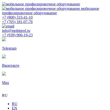
мобильное
профилировочное оборудование
+7 (800) 333-41-10
+7 (705) 181-07-76
info@mobiprof.ru
+7 (939) 900-19-23
Telegram
Вконтакте
Max
RU
RU
EN