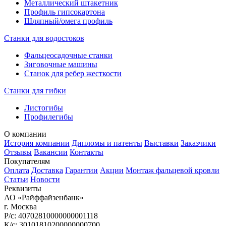
Металлический штакетник
Профиль гипсокартона
Шляпный/омега профиль
Станки для водостоков
Фальцеосадочные станки
Зиговочные машины
Станок для ребер жесткости
Станки для гибки
Листогибы
Профилегибы
О компании
История компании
Дипломы и патенты
Выставки
Заказчики
Отзывы
Вакансии
Контакты
Покупателям
Оплата
Доставка
Гарантии
Акции
Монтаж фальцевой кровли
Статьи
Новости
Реквизиты
АО «Райффайзенбанк»
г. Москва
Р/с: 40702810000000001118
К/с: 30101810200000000700