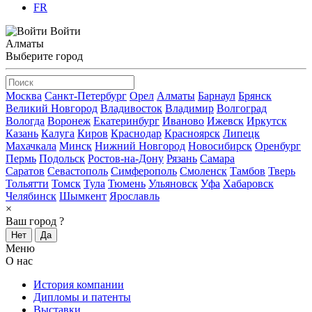
FR
Войти
Алматы
Выберите город
Москва
Санкт-Петербург
Орел
Алматы
Барнаул
Брянск
Великий Новгород
Владивосток
Владимир
Волгоград
Вологда
Воронеж
Екатеринбург
Иваново
Ижевск
Иркутск
Казань
Калуга
Киров
Краснодар
Красноярск
Липецк
Махачкала
Минск
Нижний Новгород
Новосибирск
Оренбург
Пермь
Подольск
Ростов-на-Дону
Рязань
Самара
Саратов
Севастополь
Симферополь
Смоленск
Тамбов
Тверь
Тольятти
Томск
Тула
Тюмень
Ульяновск
Уфа
Хабаровск
Челябинск
Шымкент
Ярославль
×
Ваш город
?
Нет
Да
Меню
О нас
История компании
Дипломы и патенты
Выставки