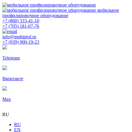
мобильное
профилировочное оборудование
+7 (800) 333-41-10
+7 (705) 181-07-76
info@mobiprof.ru
+7 (939) 900-19-23
Telegram
Вконтакте
Max
RU
RU
EN