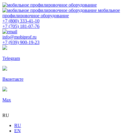
мобильное
профилировочное оборудование
+7 (800) 333-41-10
+7 (705) 181-07-76
info@mobiprof.ru
+7 (939) 900-19-23
Telegram
Вконтакте
Max
RU
RU
EN