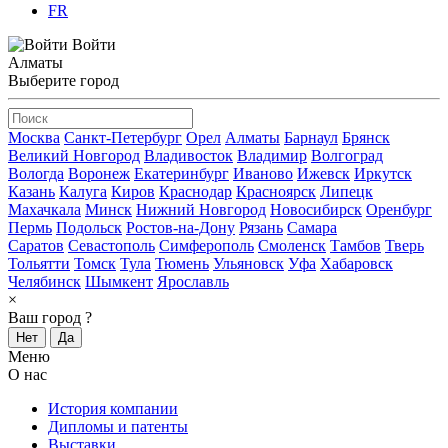
FR
Войти
Алматы
Выберите город
Москва
Санкт-Петербург
Орел
Алматы
Барнаул
Брянск
Великий Новгород
Владивосток
Владимир
Волгоград
Вологда
Воронеж
Екатеринбург
Иваново
Ижевск
Иркутск
Казань
Калуга
Киров
Краснодар
Красноярск
Липецк
Махачкала
Минск
Нижний Новгород
Новосибирск
Оренбург
Пермь
Подольск
Ростов-на-Дону
Рязань
Самара
Саратов
Севастополь
Симферополь
Смоленск
Тамбов
Тверь
Тольятти
Томск
Тула
Тюмень
Ульяновск
Уфа
Хабаровск
Челябинск
Шымкент
Ярославль
×
Ваш город
?
Нет
Да
Меню
О нас
История компании
Дипломы и патенты
Выставки